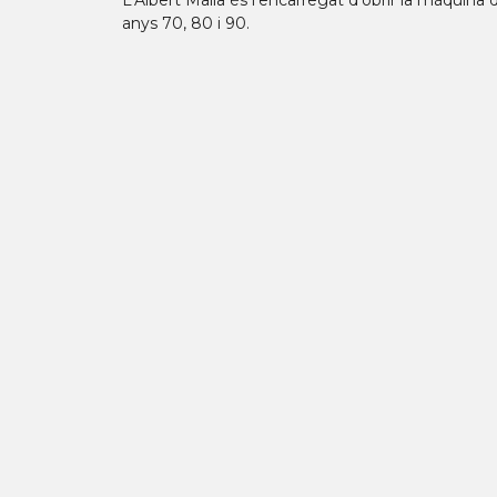
L'Albert Malla és l'encarregat d'obrir la màquina
anys 70, 80 i 90.